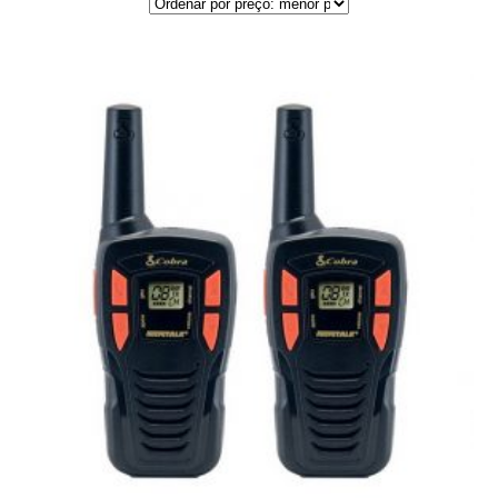
por
preço:
menor
para
maior