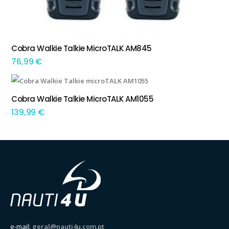
Cobra Walkie Talkie MicroTALK AM845
ADICIONAR
76,99
€
Cobra Walkie Talkie MicroTALK AM1055
ADICIONAR
139,99
€
e-mail:
geral@nauti4u.com.pt