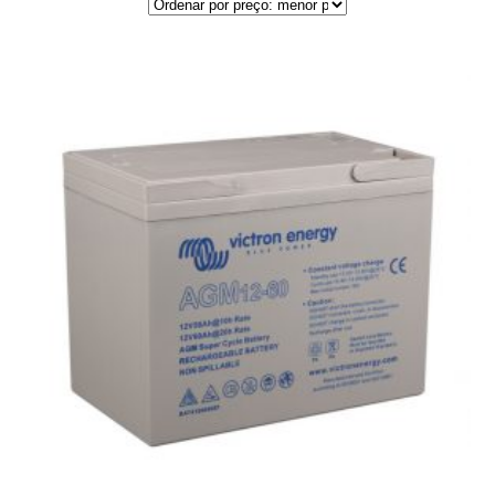
por
preço:
menor
para
maior