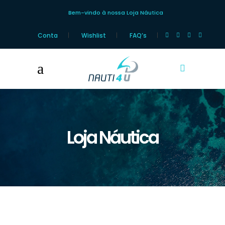
Bem-vindo à nossa Loja Náutica
Conta
Wishlist
FAQ’s
Loja Náutica