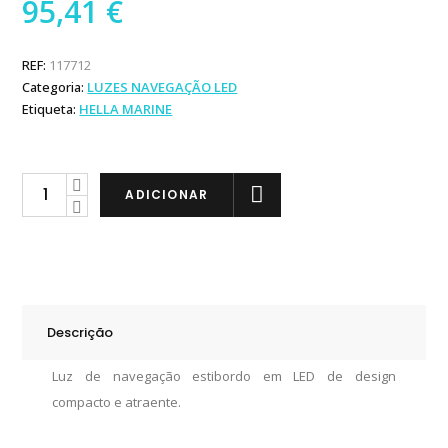
95,41
€
REF:
117712
Categoria:
LUZES NAVEGAÇÃO LED
Etiqueta:
HELLA MARINE
Hella
ADICIONAR
Marine
NaviLED
Luz
de
Navegação
Descrição
Estibordo
quantity
Luz de navegação estibordo em LED de design
compacto e atraente.