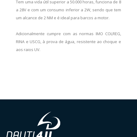
Tem uma vida útil superior a 50.000 horas, funciona de 8
a 28V e com um consumo inferior a 2W, sendo que tem
um alcance de 2 NM e é ideal para barcos a motor.
Adicionalmente cumpre com as normas IMO COLREG,
RINA e USCG, à prova de água, resistente ao choque e
aos raios UV.