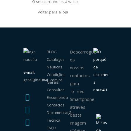
O seu carrinho está vazio.
Voltar para a loja
Descarregue
BLOG
Catálogos
os
Náuticos
nossos
e-mail:
Condições
contactos
geral@nauti4u.com.pt
Gerais
para
Consultar
o seu
Encomenda
Smartphone
Contactos
através
Documentação
desta
Técnica
imagem
FAQ’s
(Código