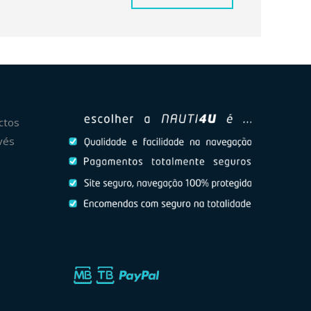
ctos
vés