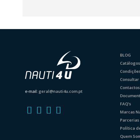
BLOG
Catálogos
Condições
Consulta
Contactos
e-mail:
geral@nauti4u.com.pt
Document
FAQ’s
Marcas Ná
Parcerias
Política 
Quem So