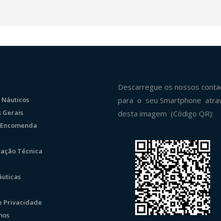
Descarregue os nossos conta
 Náuticos
para o seu Smartphone atra
 Gerais
desta imagem (Código QR):
r Encomenda
ação Técnica
uticas
de Privacidade
mos