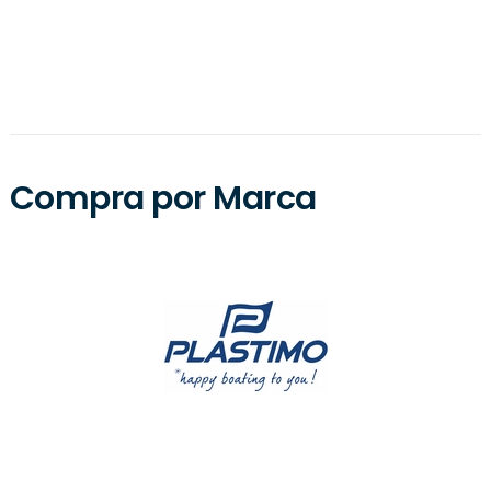
Humminbird HDR 650 Com Transdutor
ADICIONAR
249,74
€
Compra por Marca