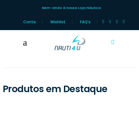
Bem-vindo à nossa Loja Náutica
Conta
Wishlist
FAQ’s
Produtos em Destaque