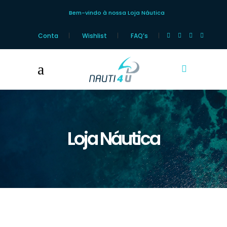
Bem-vindo à nossa Loja Náutica
Conta
Wishlist
FAQ’s
Loja Náutica