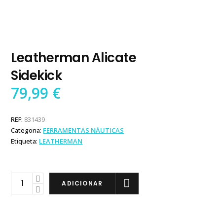
Leatherman Alicate
Sidekick
79,99
€
REF:
831439
Categoria:
FERRAMENTAS NÁUTICAS
Etiqueta:
LEATHERMAN
Leatherman
ADICIONAR
Alicate
Sidekick
quantity