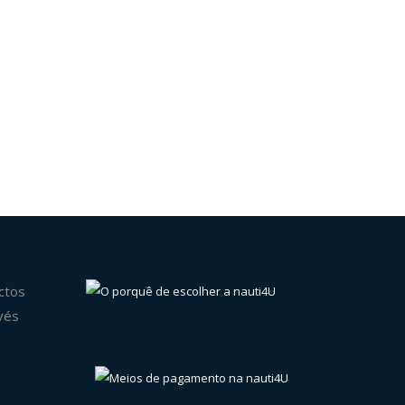
ctos
vés