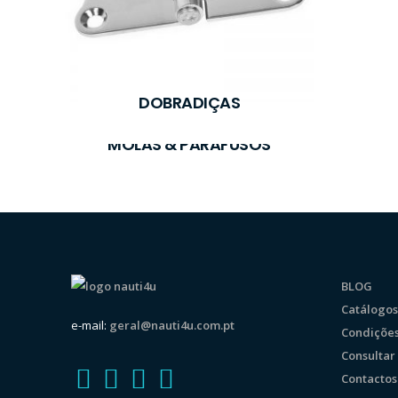
DOBRADIÇAS
MOLAS & PARAFUSOS
BLOG
Catálogos
e-mail:
geral@nauti4u.com.pt
Condições
Consulta
Contactos