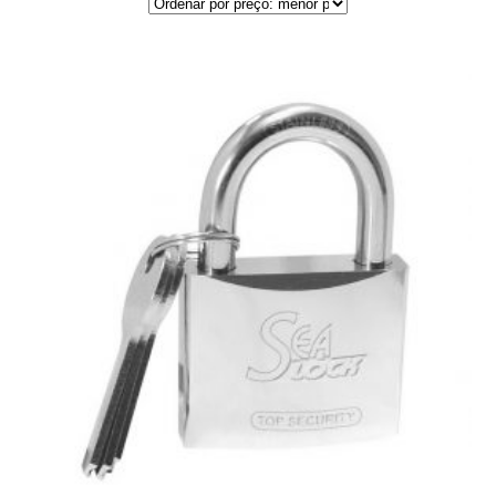
por
preço:
menor
para
maior