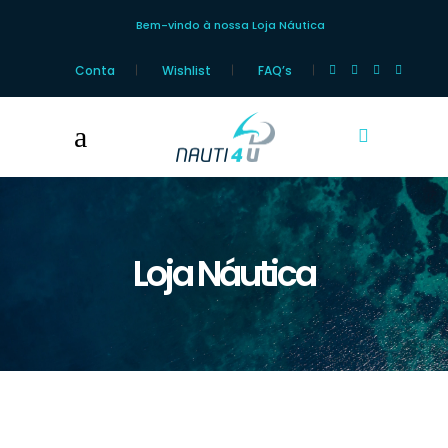
Bem-vindo à nossa Loja Náutica
Conta
Wishlist
FAQ’s
Loja Náutica