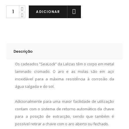
Lalizas
ADICIONAR
Cadeado
de
25mm
quantity
Descrição
Os cadeados “SeaLock” da Lalizas têm o corpo em metal
laminado cromado. O aro e as molas são em aço
inoxidável para a máxima resistência à corrosão da
água salgada e do sol.
Adicionalmente para uma maior facilidade de utilização
contam com o sistema de retorno automático da chave
para a posição de extracção, sendo que também é
possível retirar a chave com o aro aberto ou fechado.