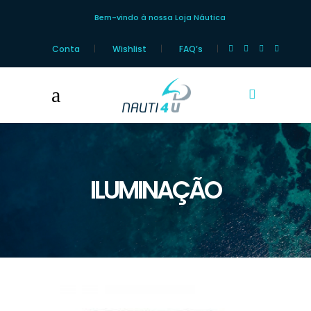
Bem-vindo à nossa Loja Náutica
Conta
Wishlist
FAQ’s
ILUMINAÇÃO