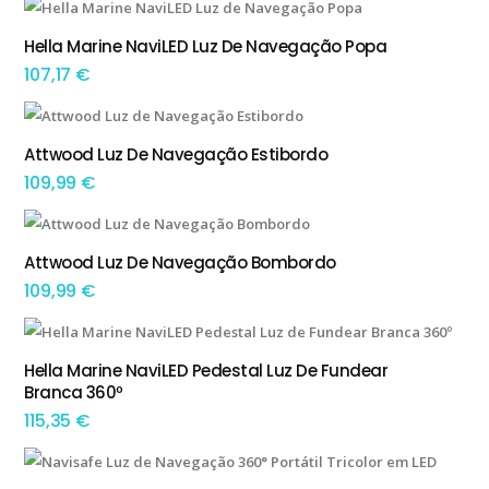
Hella Marine NaviLED Luz De Navegação Popa
ADICIONAR
107,17
€
Attwood Luz De Navegação Estibordo
ADICIONAR
109,99
€
Attwood Luz De Navegação Bombordo
ADICIONAR
109,99
€
This product has multiple variants. The options may be chosen on the product page
Hella Marine NaviLED Pedestal Luz De Fundear
TEM OPÇÕES
Branca 360º
115,35
€