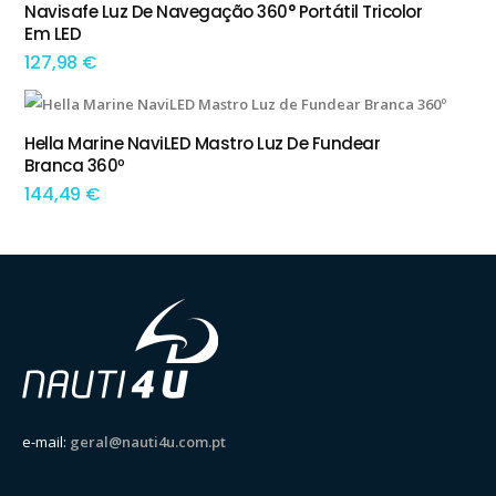
Navisafe Luz De Navegação 360° Portátil Tricolor
ADICIONAR
Em LED
127,98
€
This product has multiple variants. The options may be chosen on the product page
Hella Marine NaviLED Mastro Luz De Fundear
TEM OPÇÕES
Branca 360º
144,49
€
e-mail:
geral@nauti4u.com.pt