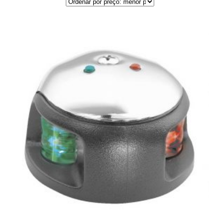
por
preço:
menor
para
maior