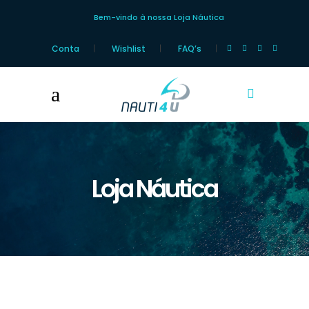
Bem-vindo à nossa Loja Náutica
Conta
Wishlist
FAQ’s
Loja Náutica