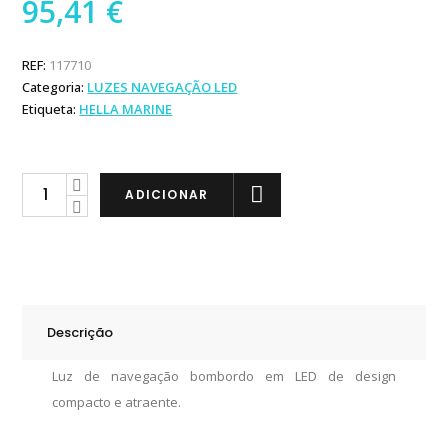
95,41
€
REF:
117710
Categoria:
LUZES NAVEGAÇÃO LED
Etiqueta:
HELLA MARINE
Hella
ADICIONAR
Marine
NaviLED
Luz
de
Navegação
Descrição
Bombordo
quantity
Luz de navegação bombordo em LED de design
compacto e atraente.