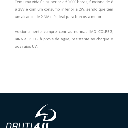
Tem uma vida útil superior a 50.000 horas, funciona de 8
a 28V e com um consumo inferior a 2W, sendo que tem
um alcance de 2 NM e é ideal para barcos a motor.
Adicionalmente cumpre com as normas IMO COLREG,
RINA e USCG, à prova de água, resistente ao choque e
aos raios UV.