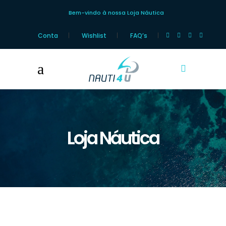
Bem-vindo à nossa Loja Náutica
Conta
Wishlist
FAQ’s
Loja Náutica