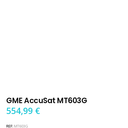
GME AccuSat MT603G
554,99
€
REF:
MT603G