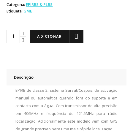
Categoria:
EPIRBS & PLBS
Etiqueta:
GME
GME
ADICIONAR
AccuSat
MT603G
quantity
Descrição
EPIRB de classe 2, sistema Sarsat/Cospas, de activação
manual ou automática quando fora do suporte e em
contacto com a água. Com transmissor de alta precisão
em 406MHz e frequência de 121.5MHz para rádio
localização. Adicionalmente este modelo vem com GPS
de grande precisão para uma mais rápida localização.