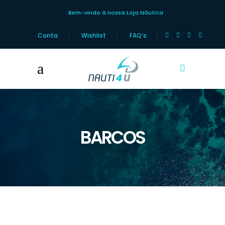
Bem-vindo à nossa Loja Náutica
Conta
Wishlist
FAQ’s
BARCOS