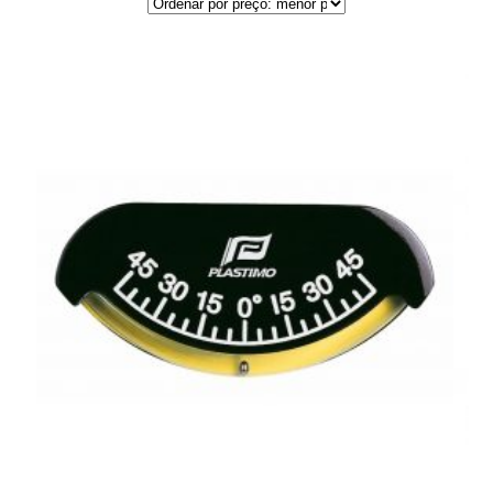
por
preço:
menor
para
maior