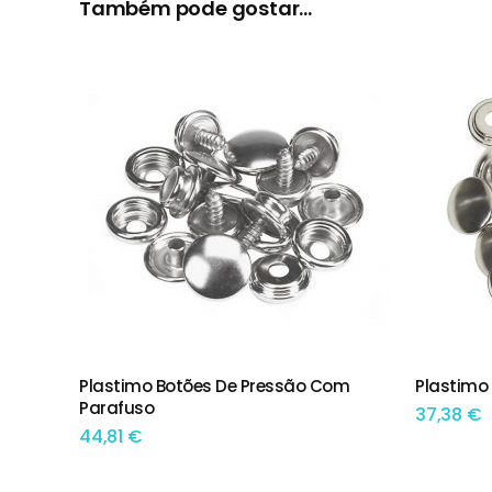
Também pode gostar…
Plastimo Botões De Pressão Com
Plastimo
ADICIONAR
ADIC
Parafuso
37,38
€
44,81
€