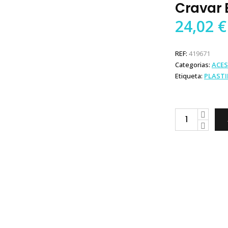
Cravar 
24,02
€
REF:
419671
Categorias:
ACES
Etiqueta:
PLAST
Plastimo
Alicate
de
Cravar
Botões
de
Pressão
quantity