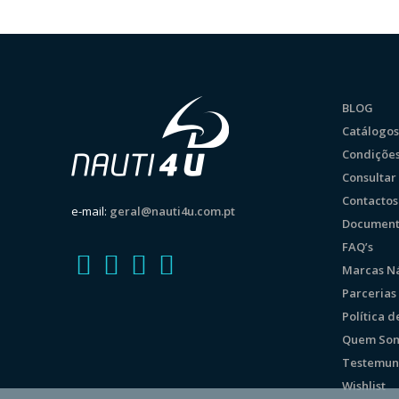
BLOG
Catálogos
Condições
Consulta
Contactos
e-mail:
geral@nauti4u.com.pt
Document
FAQ’s
Marcas Ná
Parcerias
Política 
Quem So
Testemun
Wishlist