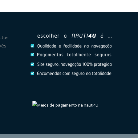
ctos
vés