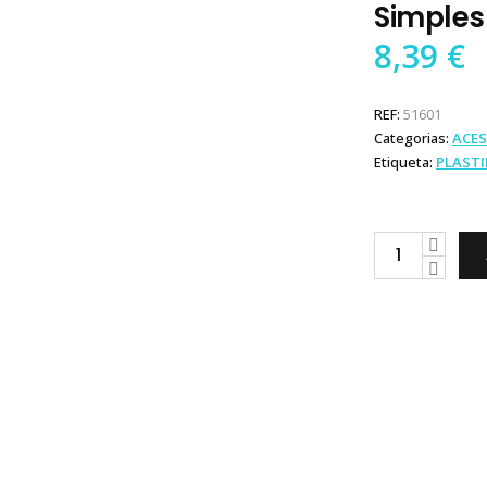
Simples
8,39
€
REF:
51601
Categorias:
ACES
Etiqueta:
PLAST
Plastimo
Inclinómetro
Simples
quantity