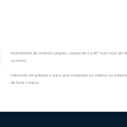
Inclinómetro de controlo simples. Leitura de 0 a 45° num visor de fác
ou motor.
Fabricado em plástico e para uma instalação no interior ou exteri
de furar o barco.