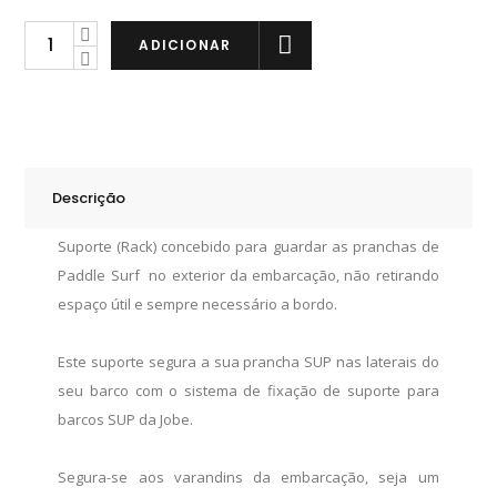
Jobe
ADICIONAR
Suporte
SUP
Boat
Rack
quantity
Descrição
Suporte (Rack) concebido para guardar as pranchas de
Paddle Surf no exterior da embarcação, não retirando
espaço útil e sempre necessário a bordo.
Este suporte segura a sua prancha SUP nas laterais do
seu barco com o sistema de fixação de suporte para
barcos SUP da Jobe.
Segura-se aos varandins da embarcação, seja um