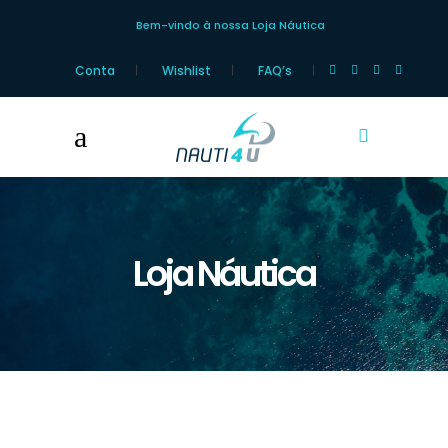
Bem-vindo à nossa Loja Náutica
Conta
Wishlist
FAQ’s
Loja Náutica