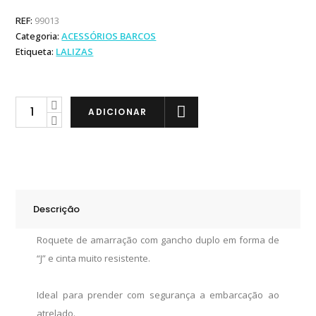
REF:
99013
Categoria:
ACESSÓRIOS BARCOS
Etiqueta:
LALIZAS
Lalizas
ADICIONAR
Roquete
de
Amarração
quantity
Descrição
Roquete de amarração com gancho duplo em forma de
“J” e cinta muito resistente.
Ideal para prender com segurança a embarcação ao
atrelado.