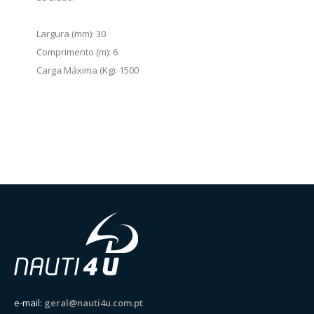
Largura (mm): 30
Comprimento (m): 6
Carga Máxima (Kg): 1500
e-mail:
geral@nauti4u.com.pt