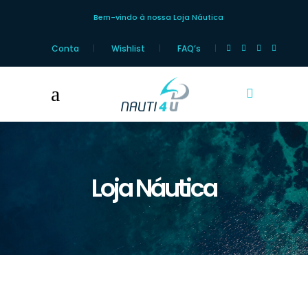
Bem-vindo à nossa Loja Náutica
Conta
Wishlist
FAQ’s
Loja Náutica