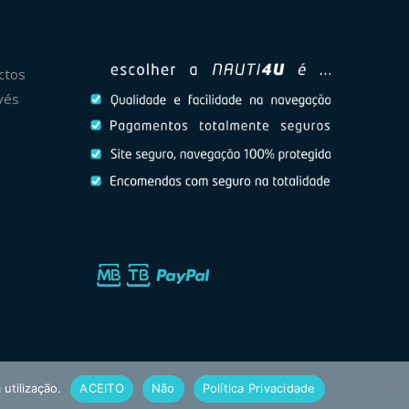
ctos
vés
 utilização.
ACEITO
Não
Política Privacidade