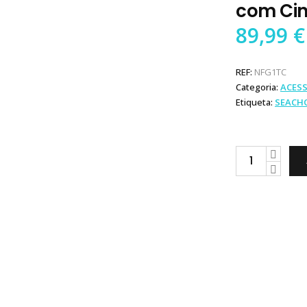
com Cin
89,99
€
REF:
NFG1TC
Categoria:
ACES
Etiqueta:
SEACH
Seachoice
Guincho
1T
com
Cinta
quantity