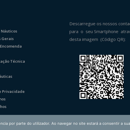
Descarregue os nossos conta
 Náuticos
para o seu Smartphone atra
 Gerais
desta imagem (Código QR):
r Encomenda
ação Técnica
uticas
de Privacidade
mos
hos
ncia por parte do utilizador. Ao navegar no site estará a consentir a sua