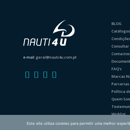
BLOG
Catálogos
Condições
Consulta
Contactos
e-mail:
geral@nauti4u.com.pt
Document
FAQ’s
Marcas Ná
Parcerias
Política 
Quem So
Testemun
Wishlist
Este site utiliza cookies para permitir uma melhor experiê