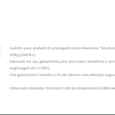
Guincho para atrelado da prestigiada marca Americana “Seachoic
910Kg (2000 lbs.).
Fabricado em aço galvanizado para uma maior resistência à cor
engrenagem (4.1:1 / 9:8:1).
Este guincho tem 3 sentidos a fim de oferecer uma utilização segura
Cinta muito resistente, conta com 7,62m de comprimento e 5,08cm de l