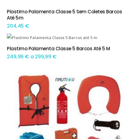
Plastimo Palamenta Classe 5 Sem Coletes Barcos
ADICIONAR
Até 5m
204,45
€
This product has multiple variants. The options may be chosen on the product page
Plastimo Palamenta Classe 5 Barcos Até 5 M
TEM OPÇÕES
Preço
249,99
€
a
299,99
€
range:
249,99 €
through
299,99 €