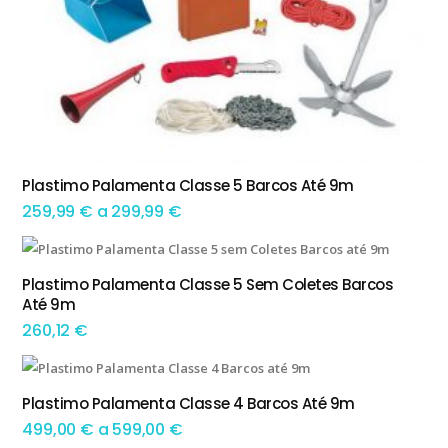
This product has multiple variants. The options may be chosen on the product page
Plastimo Palamenta Classe 5 Barcos Até 9m
TEM OPÇÕES
Preço
259,99
€
a
299,99
€
range:
259,99 €
Plastimo Palamenta Classe 5 Sem Coletes Barcos
ADICIONAR
Até 9m
through
260,12
€
299,99 €
This product has multiple variants. The options may be chosen on the product page
Plastimo Palamenta Classe 4 Barcos Até 9m
TEM OPÇÕES
Preço
499,00
€
a
599,00
€