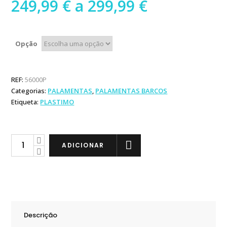
Preço
249,99
€
a
299,99
€
range:
249,99 €
through
Opção
299,99 €
REF:
56000P
Categorias:
PALAMENTAS
,
PALAMENTAS BARCOS
Etiqueta:
PLASTIMO
Plastimo
ADICIONAR
Palamenta
Classe
5
Barcos
até
Descrição
5