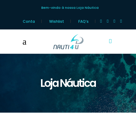
Bem-vindo à nossa Loja Náutica
Conta
Wishlist
FAQ’s
Loja Náutica