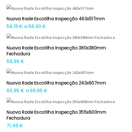
range:
This product has multiple variants. The options may be chosen on the product page
47,90 €
Nuova Rade Escotilha Inspecção 463x517mm
TEM OPÇÕES
through
Preço
56,19
€
a
58,90
€
54,59 €
range:
56,19 €
Nuova Rade Escotilha Inspecção 380x380mm
ADICIONAR
Fechadura
through
59,96
€
58,90 €
This product has multiple variants. The options may be chosen on the product page
Nuova Rade Escotilha Inspecção 243x607mm
TEM OPÇÕES
Preço
60,95
€
a
69,95
€
range:
60,95 €
Nuova Rade Escotilha Inspecção 355x600mm
ADICIONAR
Fechadura
through
71,49
€
69,95 €