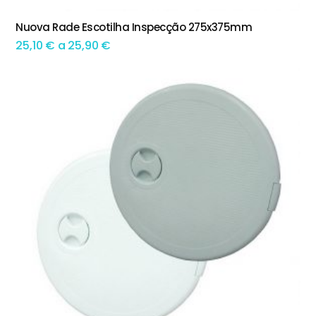
This product has multiple variants. The options may be chosen on the product page
Nuova Rade Escotilha Inspecção 275x375mm
TEM OPÇÕES
Preço
25,10
€
a
25,90
€
range:
25,10 €
through
25,90 €