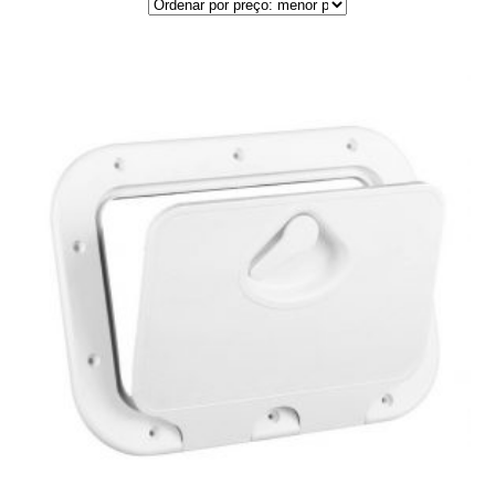
por
preço:
menor
para
maior