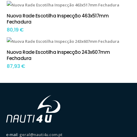
Nuova Rade Escotilha Inspecção 463x517mm
ADICIONAR
Fechadura
80,19
€
Nuova Rade Escotilha Inspecção 243x607mm
ADICIONAR
Fechadura
87,93
€
e-mail:
geral@nauti4u.com.pt