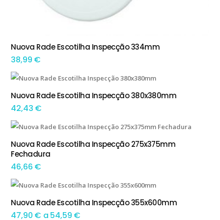
This product has multiple variants. The options may be chosen on the product page
Nuova Rade Escotilha Inspecção 334mm
TEM OPÇÕES
38,99
€
Nuova Rade Escotilha Inspecção 380x380mm
ADICIONAR
42,43
€
Nuova Rade Escotilha Inspecção 275x375mm
ADICIONAR
Fechadura
46,66
€
This product has multiple variants. The options may be chosen on the product page
Nuova Rade Escotilha Inspecção 355x600mm
TEM OPÇÕES
Preço
47,90
€
a
54,59
€