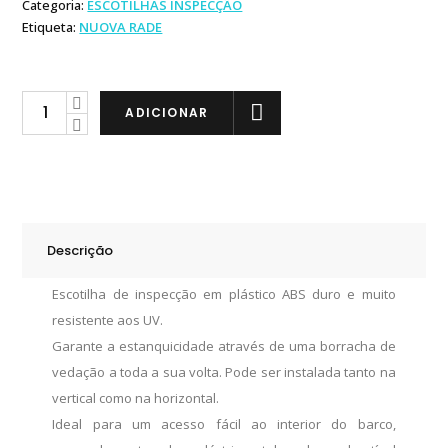
Categoria:
ESCOTILHAS INSPECÇÃO
Etiqueta:
NUOVA RADE
Nuova
ADICIONAR
Rade
Escotilha
Inspecção
243x607mm
Fechadura
Descrição
quantity
Escotilha de inspecção em plástico ABS duro e muito
resistente aos UV.
Garante a estanquicidade através de uma borracha de
vedação a toda a sua volta. Pode ser instalada tanto na
vertical como na horizontal.
Ideal para um acesso fácil ao interior do barco,