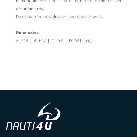
nomeadamente cabos eléctricos, tubos de combustível
e manómetros.
Escotilha com fechadura e respectivas chaves.
Dimensões
:
A= 243 | B= 607 | C= 162 | D= 521 (mm)