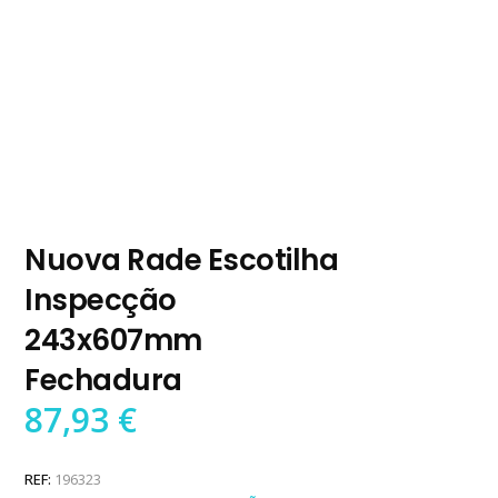
Nuova Rade Escotilha
Inspecção
243x607mm
Fechadura
87,93
€
REF:
196323