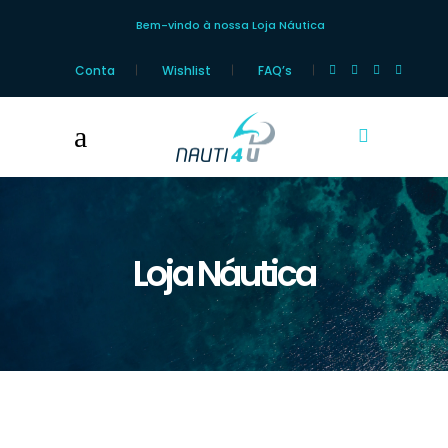
Bem-vindo à nossa Loja Náutica
Conta
Wishlist
FAQ’s
Loja Náutica