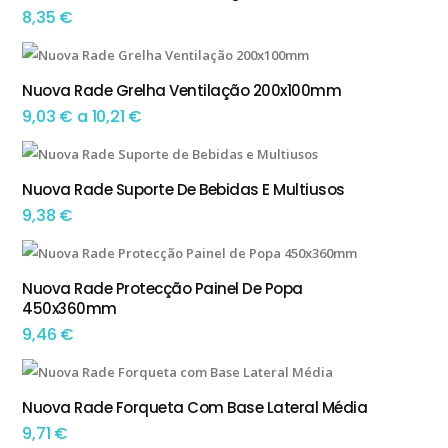
8,35
€
This product has multiple variants. The options may be chosen on the product page
Nuova Rade Grelha Ventilação 200x100mm
TEM OPÇÕES
Preço
9,03
€
a
10,21
€
range:
This product has multiple variants. The options may be chosen on the product page
9,03 €
Nuova Rade Suporte De Bebidas E Multiusos
TEM OPÇÕES
through
9,38
€
10,21 €
This product has multiple variants. The options may be chosen on the product page
Nuova Rade Protecção Painel De Popa
TEM OPÇÕES
450x360mm
9,46
€
Nuova Rade Forqueta Com Base Lateral Média
ADICIONAR
9,71
€