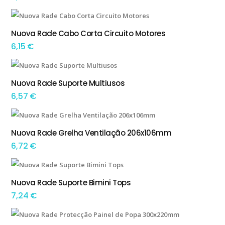
This product has multiple variants. The options may be chosen on the product page
Nuova Rade Cabo Corta Circuito Motores
TEM OPÇÕES
6,15
€
Nuova Rade Suporte Multiusos
ADICIONAR
6,57
€
Nuova Rade Grelha Ventilação 206x106mm
ADICIONAR
6,72
€
This product has multiple variants. The options may be chosen on the product page
Nuova Rade Suporte Bimini Tops
TEM OPÇÕES
7,24
€
This product has multiple variants. The options may be chosen on the product page