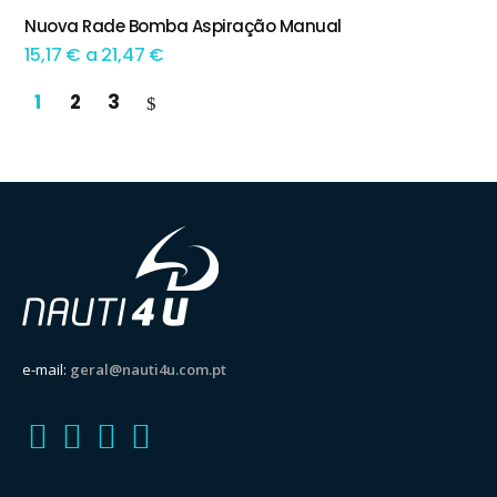
Nuova Rade Bomba Aspiração Manual
TEM OPÇÕES
Preço
15,17
€
a
21,47
€
range:
1
2
3
15,17 €
through
21,47 €
e-mail:
geral@nauti4u.com.pt