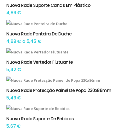
Nuova Rade Suporte Canas Em Plástico
TEM OPÇÕES
4,89
€
This product has multiple variants. The options may be chosen on the product page
Nuova Rade Ponteira De Duche
TEM OPÇÕES
Preço
4,99
€
a
5,45
€
range:
4,99 €
Nuova Rade Vertedor Flutuante
ADICIONAR
through
5,42
€
5,45 €
This product has multiple variants. The options may be chosen on the product page
Nuova Rade Protecção Painel De Popa 230x86mm
TEM OPÇÕES
5,49
€
This product has multiple variants. The options may be chosen on the product page
Nuova Rade Suporte De Bebidas
TEM OPÇÕES
5,67
€