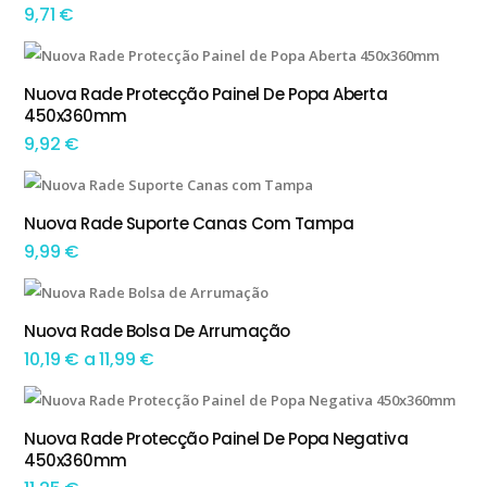
9,71
€
This product has multiple variants. The options may be chosen on the product page
Nuova Rade Protecção Painel De Popa Aberta
TEM OPÇÕES
450x360mm
9,92
€
This product has multiple variants. The options may be chosen on the product page
Nuova Rade Suporte Canas Com Tampa
TEM OPÇÕES
9,99
€
This product has multiple variants. The options may be chosen on the product page
Nuova Rade Bolsa De Arrumação
TEM OPÇÕES
Preço
10,19
€
a
11,99
€
range:
This product has multiple variants. The options may be chosen on the product page
10,19 €
Nuova Rade Protecção Painel De Popa Negativa
TEM OPÇÕES
450x360mm
through