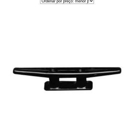
por
preço:
menor
para
maior