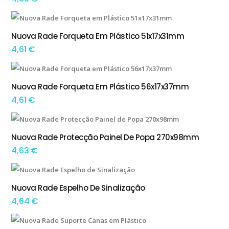
Nuova Rade Forqueta Em Plástico 51x17x31mm
ADICIONAR
4,61
€
Nuova Rade Forqueta Em Plástico 56x17x37mm
ADICIONAR
4,61
€
This product has multiple variants. The options may be chosen on the product page
Nuova Rade Protecção Painel De Popa 270x98mm
TEM OPÇÕES
4,63
€
Nuova Rade Espelho De Sinalização
ADICIONAR
4,64
€
This product has multiple variants. The options may be chosen on the product page