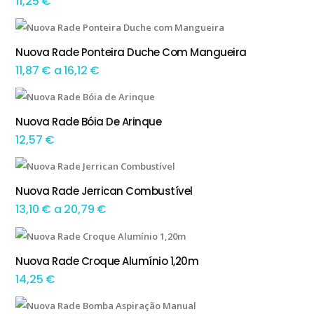
11,25
€
11,99 €
This product has multiple variants. The options may be chosen on the product page
Nuova Rade Ponteira Duche Com Mangueira
TEM OPÇÕES
Preço
11,87
€
a
16,12
€
range:
This product has multiple variants. The options may be chosen on the product page
11,87 €
Nuova Rade Bóia De Arinque
TEM OPÇÕES
through
12,57
€
16,12 €
This product has multiple variants. The options may be chosen on the product page
Nuova Rade Jerrican Combustível
TEM OPÇÕES
Preço
13,10
€
a
20,79
€
range:
13,10 €
Nuova Rade Croque Alumínio 1,20m
ADICIONAR
through
14,25
€
20,79 €
This product has multiple variants. The options may be chosen on the product page