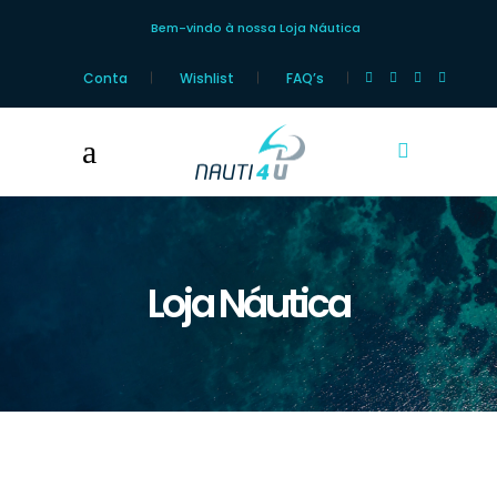
Bem-vindo à nossa Loja Náutica
Conta
Wishlist
FAQ’s
Loja Náutica