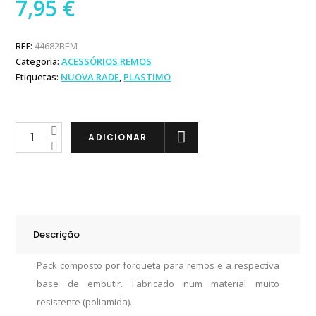
7,95
€
REF:
44682BEM
Categoria:
ACESSÓRIOS REMOS
Etiquetas:
NUOVA RADE
,
PLASTIMO
Nuova
ADICIONAR
Rade
Forqueta
com
Base
Embutir
Descrição
Média
quantity
Pack composto por forqueta para remos e a respectiva
base de embutir. Fabricado num material muito
resistente (poliamida).