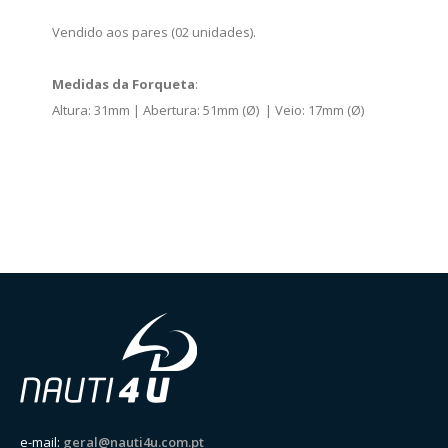
Vendido aos pares (02 unidades).
Medidas da Forqueta
:
Altura: 31mm | Abertura: 51mm (Ø) | Veio: 17mm (Ø)
e-mail:
geral@nauti4u.com.pt