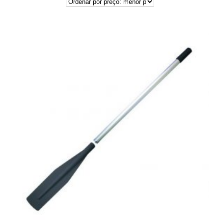
por
preço:
menor
para
maior