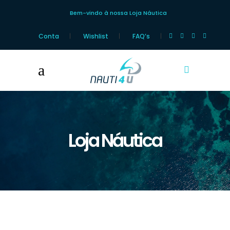
Bem-vindo à nossa Loja Náutica
Conta
Wishlist
FAQ’s
Loja Náutica