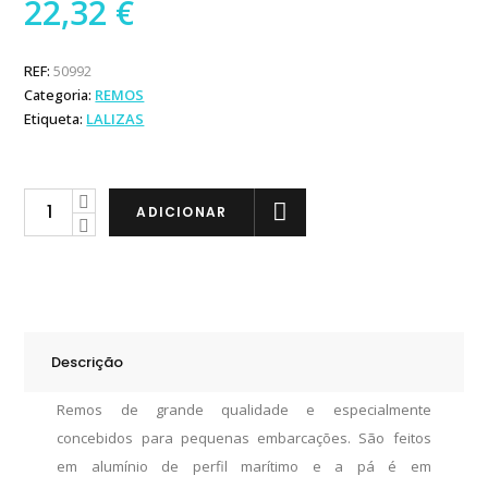
22,32
€
REF:
50992
Categoria:
REMOS
Etiqueta:
LALIZAS
Lalizas
ADICIONAR
Remo
Médio
com
Pá
Cinzenta
Descrição
Amovível
quantity
Remos de grande qualidade e especialmente
concebidos para pequenas embarcações. São feitos
em alumínio de perfil marítimo e a pá é em