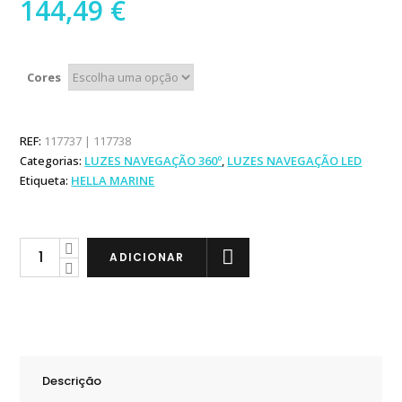
144,49
€
Cores
REF:
117737 | 117738
Categorias:
LUZES NAVEGAÇÃO 360º
,
LUZES NAVEGAÇÃO LED
Etiqueta:
HELLA MARINE
Hella
ADICIONAR
Marine
NaviLED
Mastro
Luz
de
Descrição
Fundear