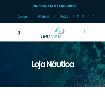
Bem-vindo à nossa Loja Náutica
Conta
Wishlist
FAQ’s
Loja Náutica