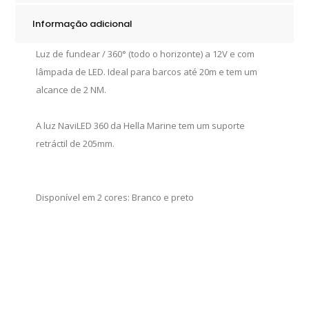
Branca
Informação adicional
360º
quantity
Luz de fundear / 360° (todo o horizonte) a 12V e com
lâmpada de LED. Ideal para barcos até 20m e tem um
alcance de 2 NM.
A luz NaviLED 360 da Hella Marine tem um suporte
retráctil de 205mm.
Disponível em 2 cores: Branco e preto