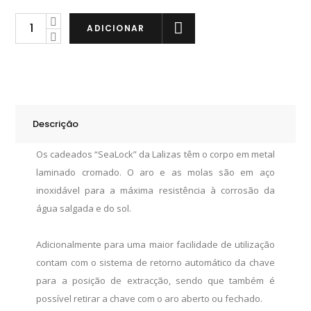
Lalizas
ADICIONAR
Cadeado
Longo
de
50mm
quantity
Descrição
Os cadeados “SeaLock” da Lalizas têm o corpo em metal
laminado cromado. O aro e as molas são em aço
inoxidável para a máxima resistência à corrosão da
água salgada e do sol.
Adicionalmente para uma maior facilidade de utilização
contam com o sistema de retorno automático da chave
para a posição de extracção, sendo que também é
possível retirar a chave com o aro aberto ou fechado.