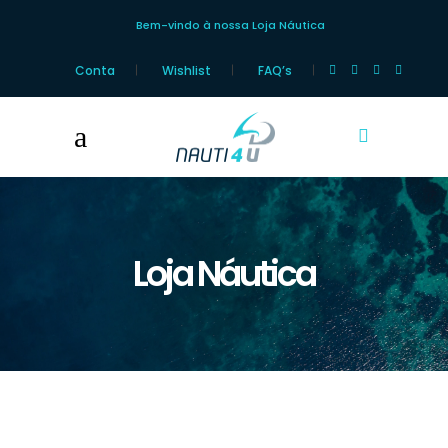
Bem-vindo à nossa Loja Náutica
Conta
Wishlist
FAQ’s
Loja Náutica