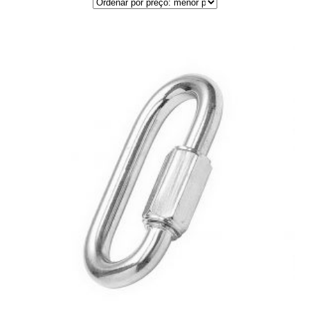
por
preço:
menor
para
maior