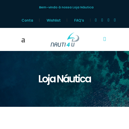
Bem-vindo à nossa Loja Náutica
Conta
Wishlist
FAQ’s
Loja Náutica