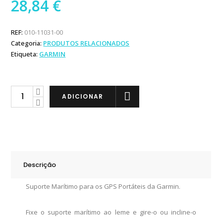
28,84
€
REF:
010-11031-00
Categoria:
PRODUTOS RELACIONADOS
Etiqueta:
GARMIN
Garmin
ADICIONAR
Suporte
Marítimo
para
GPS
Portáteis
Descrição
quantity
Suporte Marítimo para os GPS Portáteis da Garmin.
Fixe o suporte marítimo ao leme e gire-o ou incline-o