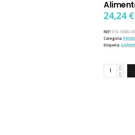
Aliment
24,24
€
REF:
010-10082-0
Categoria:
PROD
Etiqueta:
GARMI
Garmin
Cabo
Dados
e
Alimentação
4
pinos
quantity