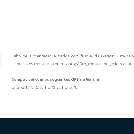
Cabo de alimentação e dados com fusivel da Garmin. Este cab
dispositivos como um plotter cartográfico, computador, piloto automá
Compativel com os seguintes GPS da Garmin
:
GPS 72H | GPS 73 | GPS 60 | GPS 78