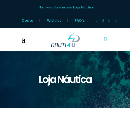
Bem-vindo à nossa Loja Náutica
Conta
Wishlist
FAQ’s
Loja Náutica