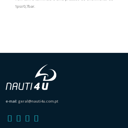
1psi/0,7bar.
e-mail:
geral@nauti4u.com.pt