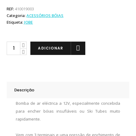
REF:
410019003
Categoria:
ACESSÓRIOS BÓIAS
Etiqueta:
JOBE
Jobe
ADICIONAR
Bomba
de
Ar
Eléctrica
12V
Descrição
quantity
Bomba de ar eléctrica a 12V, especialmente concebida
para encher bóias insufláveis ou Ski Tubes muito
rapidamente.
Vem com 3 terminais e uma pressão de enchimento de