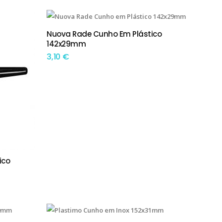
This product has multiple variants. The options may be chosen on the product page
Nuova Rade Cunho Em Plástico
TEM OPÇÕES
142x29mm
3,10
€
ico