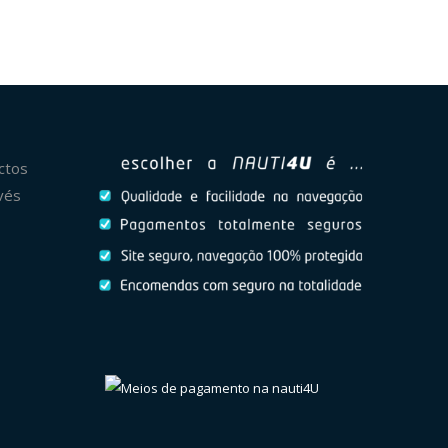
ctos
vés