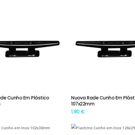
This product has multiple variants. The options may be chosen on the product page
de Cunho Em Plástico
Nuova Rade Cunho Em Plást
 OPÇÕES
TEM OPÇÕES
m
107x22mm
1,80
€