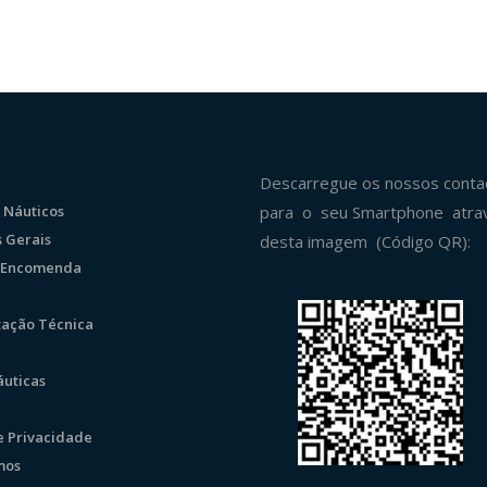
Descarregue os nossos conta
 Náuticos
para o seu Smartphone atra
 Gerais
desta imagem (Código QR):
r Encomenda
ação Técnica
uticas
de Privacidade
mos