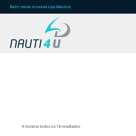
Bem-vindo à nossa Loja Náutica
Ordenado
A mostrar todos os 18 resultados