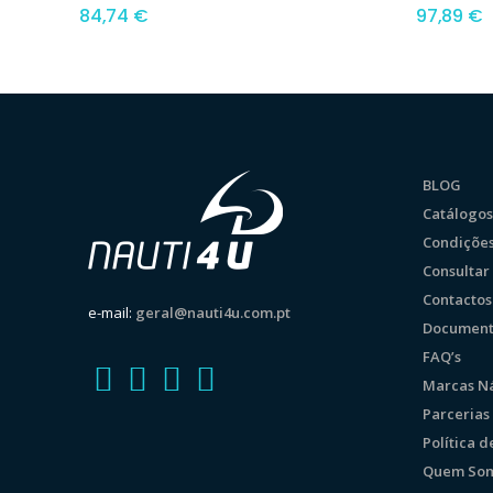
84,74
€
97,89
€
BLOG
Catálogos
Condições
Consulta
Contactos
e-mail:
geral@nauti4u.com.pt
Document
FAQ’s
Marcas Ná
Parcerias
Política 
Quem So