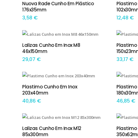
Nuova Rade Cunho Em Plástico
Plastimo
TEM OPÇÕES
ADIC
176x35mm
102x30m
3,58
€
12,48
€
Lalizas Cunho Em Inox M8
Plastimo
ADICIONAR
ADIC
46x150mm
150x23m
29,07
€
33,17
€
Plastimo Cunho Em Inox
Plastimo
ADICIONAR
ADIC
203x40mm
180x30m
40,86
€
46,85
€
Lalizas Cunho Em Inox M12
Plastimo
ADICIONAR
ADIC
85x300mm
350x62