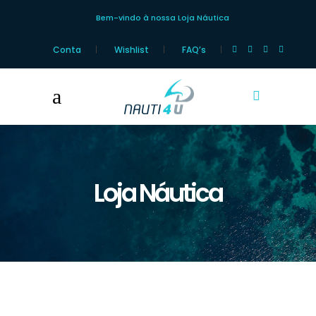
Bem-vindo à nossa Loja Náutica
Conta
Wishlist
FAQ’s
Loja Náutica