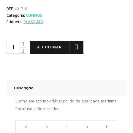
REF:
401710
Categoria:
CUNHOS
Etiqueta:
PLASTIMO
Plastimo
ADICIONAR
Cunho
em
Inox
102x30mm
quantity
Descrição
Cunho em aço inoxidável polido de qualidade marítima.
Parafusos não incluídos.
A
B
C
D
E