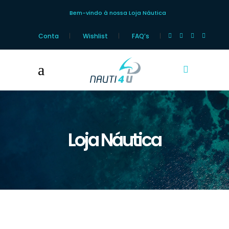
Bem-vindo à nossa Loja Náutica
Conta
Wishlist
FAQ’s
Loja Náutica