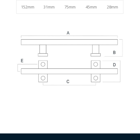
152mm
31mm
75mm
45mm
28mm