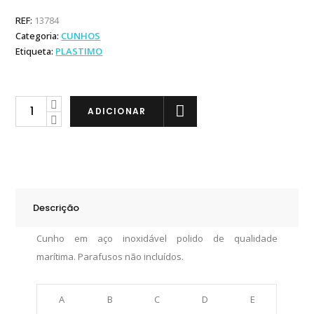
REF:
13784
Categoria:
CUNHOS
Etiqueta:
PLASTIMO
Plastimo
ADICIONAR
Cunho
em
Inox
152x31mm
quantity
Descrição
Cunho em aço inoxidável polido de qualidade
marítima. Parafusos não incluídos.
A
B
C
D
E