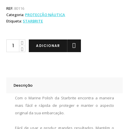
REF:
80116
Categoria:
PROTECÇÃO NÁUTICA
Etiqueta:
STARBRITE
Starbrite
ADICIONAR
Polish
Náutico
quantity
Descrição
Com o Marine Polish da Starbrite encontra a maneira
mais fácil e rápida de proteger e manter o aspecto
original da sua embarcação.
Fácil de usar e produz grandes resultados. Mantém o