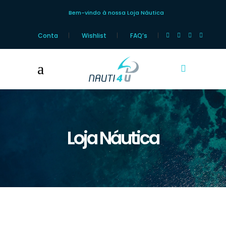
Bem-vindo à nossa Loja Náutica
Conta
Wishlist
FAQ’s
Loja Náutica