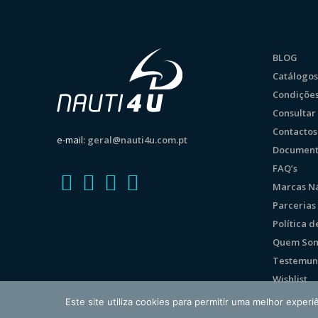
BLOG
Catálogos
Condições
Consulta
Contactos
e-mail:
geral@nauti4u.com.pt
Document
FAQ’s
Marcas Ná
Parcerias
Política 
Quem So
Testemun
Wishlist
Este site utiliza cookies para permitir uma melhor experiê