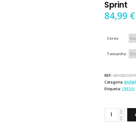
Sprint
84,99
€
Cores
Tamanho
REF:
ABH082036/
Categoria:
BARB
Etiqueta:
CRESSI
Cressi
Gara
Modular
Sprint