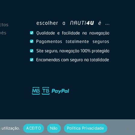
ctos
vés
 utilização.
ACEITO
Não
Política Privacidade