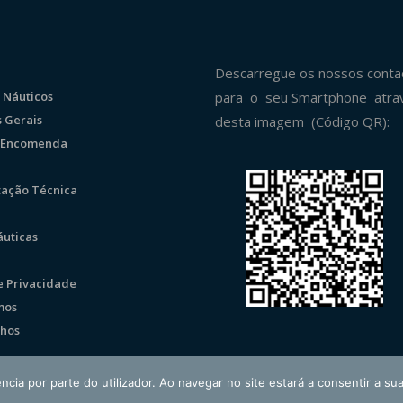
Descarregue os nossos conta
 Náuticos
para o seu Smartphone atra
 Gerais
desta imagem (Código QR):
r Encomenda
ação Técnica
uticas
de Privacidade
mos
hos
ncia por parte do utilizador. Ao navegar no site estará a consentir a sua