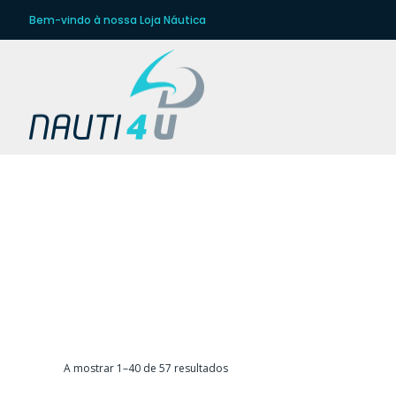
Bem-vindo à nossa Loja Náutica
Ordenado
A mostrar 1–40 de 57 resultados