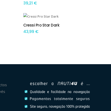
47,49 €
39,21
€
This product has multiple variants. The options may be chosen on the product page
Cressi Pro Star Dark
TEM OPÇÕES
43,99
€
ctos
vés