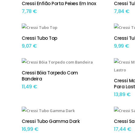
Cressi Enfião Porta Peixes Em Inox
Cressi Tu
ADICIONAR
TEM
7,78
€
7,84
€
This product has multiple variants. The options may be chosen on the product page
Cressi Tubo Top
Cressi Tu
TEM OPÇÕES
ADIC
9,07
€
9,99
€
Cressi Bóia Torpedo Com
ADICIONAR
Bandeira
Cressi M
ADIC
11,49
€
Para Last
13,89
€
Cressi Tubo Gamma Dark
Cressi Sa
ADICIONAR
ADIC
16,99
€
17,44
€