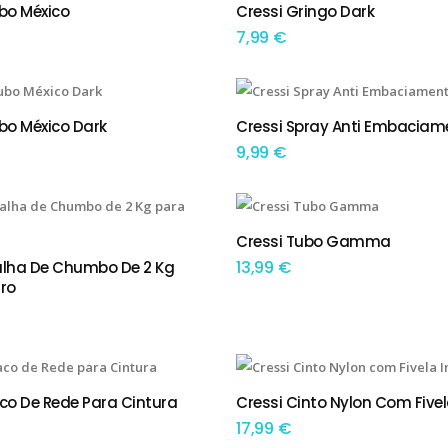
bo México
Cressi Gringo Dark
 OPÇÕES
ADICIONAR
7,99
€
bo México Dark
Cressi Spray Anti Embaciam
IONAR
ADICIONAR
9,99
€
This product has multiple variants. The options may be chosen on the product page
Cressi Tubo Gamma
TEM OPÇÕES
13,99
€
alha De Chumbo De 2 Kg
IONAR
ro
co De Rede Para Cintura
Cressi Cinto Nylon Com Fivel
IONAR
ADICIONAR
17,99
€