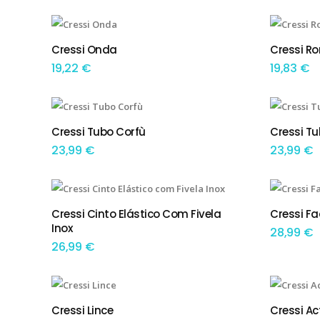
This product has multiple variants. The options may be chosen on the product page
This product has multiple variants. The options may be chosen on the product page
Cressi Onda
Cressi Ro
TEM OPÇÕES
TEM
19,22
€
19,83
€
This product has multiple variants. The options may be chosen on the product page
Cressi Tubo Corfù
Cressi Tu
TEM OPÇÕES
ADIC
23,99
€
23,99
€
Cressi Cinto Elástico Com Fivela
Cressi F
ADICIONAR
ADIC
Inox
28,99
€
26,99
€
This product has multiple variants. The options may be chosen on the product page
This product has multiple variants. The options may be chosen on the product page
Cressi Lince
Cressi Ac
TEM OPÇÕES
TEM