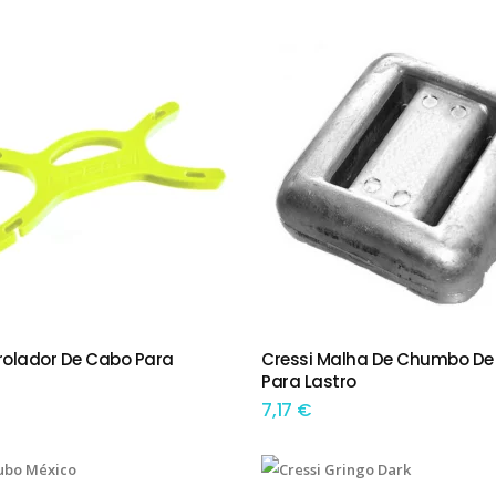
nrolador De Cabo Para
Cressi Malha De Chumbo De 
IONAR
ADICIONAR
Para Lastro
7,17
€