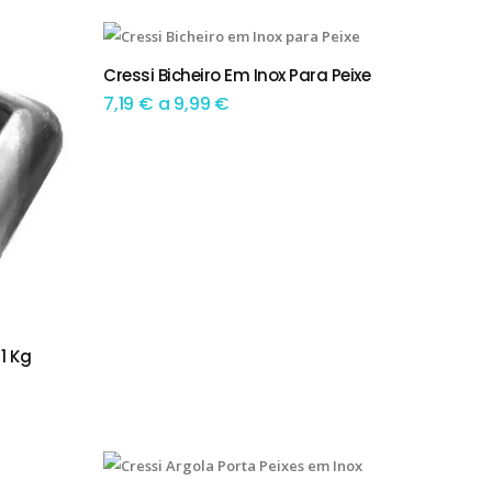
This product has multiple variants. The options may be chosen on the product page
Cressi Bicheiro Em Inox Para Peixe
TEM OPÇÕES
Preço
7,19
€
a
9,99
€
range:
7,19 €
through
9,99 €
1 Kg