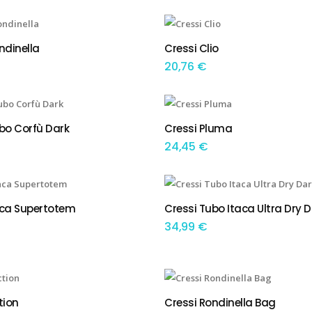
This product has multiple variants. The options may be chosen on the product page
ndinella
Cressi Clio
 OPÇÕES
TEM OPÇÕES
20,76
€
This product has multiple variants. The options may be chosen on the product page
bo Corfù Dark
Cressi Pluma
IONAR
TEM OPÇÕES
24,45
€
aca Supertotem
Cressi Tubo Itaca Ultra Dry 
IONAR
ADICIONAR
34,99
€
This product has multiple variants. The options may be chosen on the product page
tion
Cressi Rondinella Bag
 OPÇÕES
TEM OPÇÕES