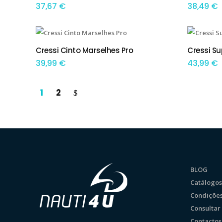
37,67
€
38,49
€
Cressi Cinto Marselhes Pro
Cressi Su
ADICIONAR
ADIC
39,99
€
43,99
€
1
2
BLOG
Catálogos
Condições
Consulta
Contactos