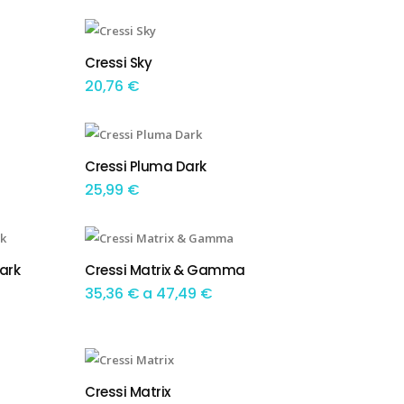
This product has multiple variants. The options may be chosen on the product page
Cressi Sky
TEM OPÇÕES
20,76
€
This product has multiple variants. The options may be chosen on the product page
Cressi Pluma Dark
TEM OPÇÕES
25,99
€
This product has multiple variants. The options may be chosen on the product page
Dark
Cressi Matrix & Gamma
TEM OPÇÕES
Preço
35,36
€
a
47,49
€
range:
35,36 €
This product has multiple variants. The options may be chosen on the product page
through
Cressi Matrix
TEM OPÇÕES