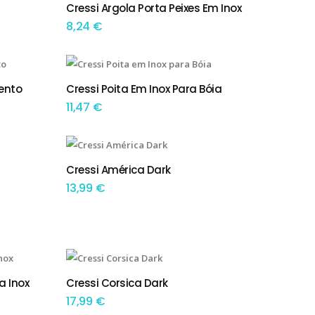
Cressi Argola Porta Peixes Em Inox
ADICIONAR
8,24
€
ento
Cressi Poita Em Inox Para Bóia
ADICIONAR
11,47
€
Cressi América Dark
ADICIONAR
13,99
€
a Inox
Cressi Corsica Dark
ADICIONAR
17,99
€