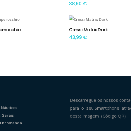
38,90
€
perocchio
Cressi Matrix Dark
IONAR
ADICIONAR
43,99
€
Descarregue os nossos conta
 Náuticos
para o seu Smartphone atra
 Gerais
desta imagem (Código QR):
r Encomenda