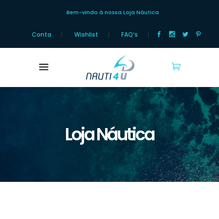
Bem-vindo à nossa Loja Náutica
Conta
Wishlist
FAQ’s
Loja Náutica