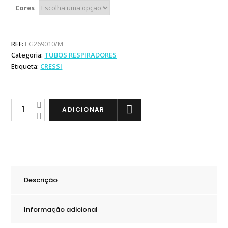
Cores
REF:
EG269010/M
Categoria:
TUBOS RESPIRADORES
Etiqueta:
CRESSI
Cressi
ADICIONAR
Tubo
México
quantity
Descrição
Informação adicional