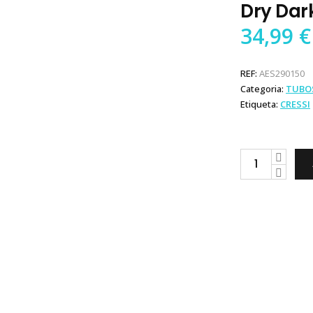
Dry Dar
34,99
€
REF:
AES290150
Categoria:
TUBO
Etiqueta:
CRESSI
Cressi
Tubo
Itaca
Ultra
Dry
Dark
quantity