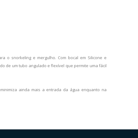
ara o snorkeling e mergulho. Com bocal em Silicone e
do de um tubo angulado e flexível que permite uma fácil
 minimiza ainda mais a entrada da água enquanto na