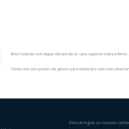
Bóia Torpedo com dupla câmara de ar, uma superior outra inferior
Conta com seis pontos de apoios para material e vem com uma band
Descarregue os nossos conta