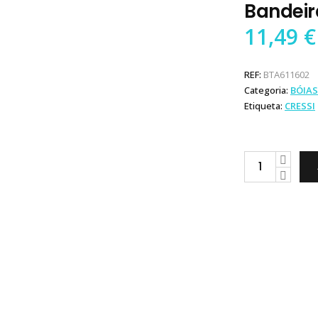
Bandeir
11,49
€
REF:
BTA611602
Categoria:
BÓIAS
Etiqueta:
CRESSI
Cressi
Bóia
Torpedo
com
Bandeira
quantity