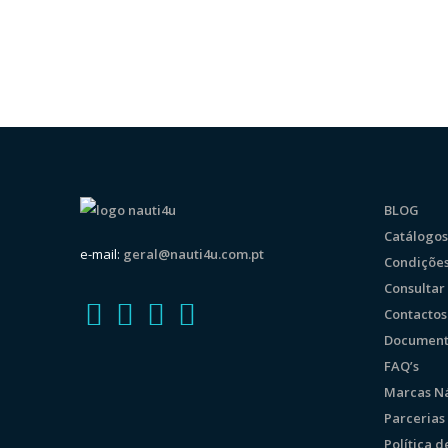
BLOG
Catálogos
e-mail:
geral@nauti4u.com.pt
Condições
Consulta
Contactos
Document
FAQ’s
Marcas Ná
Parcerias
Política 