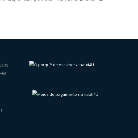
ctos
vés