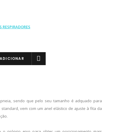
S RESPIRADORES
ADICIONAR
e apneia, sendo que pelo seu tamanho é adquado para
o standard, vem com um anel elástico de ajuste à fita da
ção.
re o próprio eixo para obter um posicionamento mais