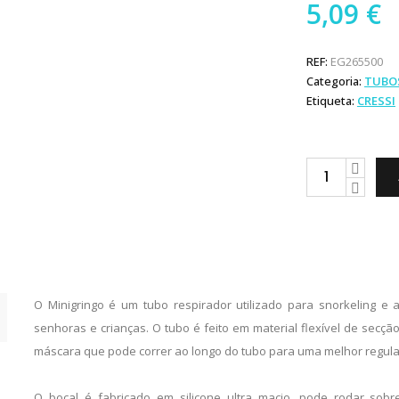
5,09
€
REF:
EG265500
Categoria:
TUBO
Etiqueta:
CRESSI
Cressi
Tubo
Minigringo
quantity
O Minigringo é um tubo respirador utilizado para snorkeling 
senhoras e crianças. O tubo é feito em material flexível de secçã
máscara que pode correr ao longo do tubo para uma melhor regula
O bocal é fabricado em silicone ultra macio, pode rodar sob