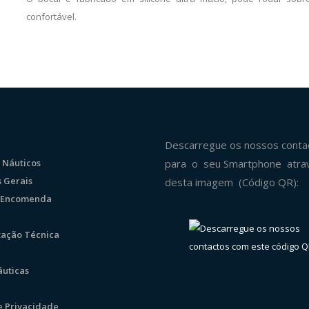
confortável.
Descarregue os nossos conta
 Náuticos
para o seu Smartphone atra
 Gerais
desta imagem (Código QR):
r Encomenda
ação Técnica
uticas
de Privacidade