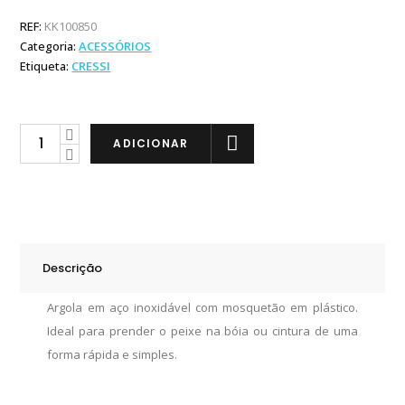
REF:
KK100850
Categoria:
ACESSÓRIOS
Etiqueta:
CRESSI
Cressi
ADICIONAR
Argola
Porta
Peixes
em
Inox
Descrição
quantity
Argola em aço inoxidável com mosquetão em plástico.
Ideal para prender o peixe na bóia ou cintura de uma
forma rápida e simples.