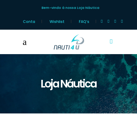
Bem-vindo à nossa Loja Náutica
Conta
Wishlist
FAQ’s
Loja Náutica