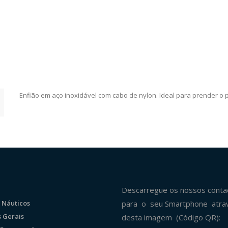
Enfião em aço inoxidável com cabo de nylon. Ideal para prender o 
Descarregue os nossos conta
 Náuticos
para o seu Smartphone atra
 Gerais
desta imagem (Código QR):