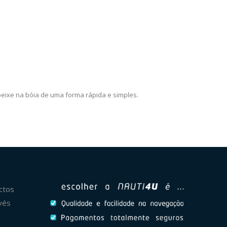
peixe na bóia de uma forma rápida e simples.
ctos
vés