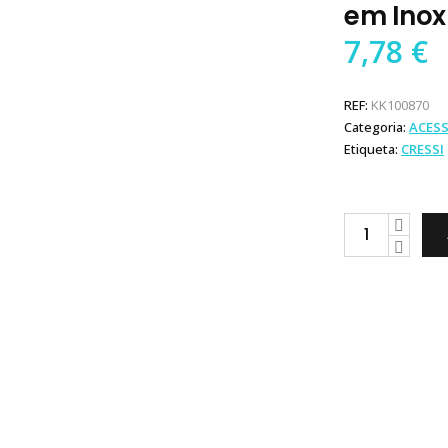
em Inox
7,78
€
REF:
KK100870
Categoria:
ACES
Etiqueta:
CRESSI
Cressi
Enfião
Porta
Peixes
em
Inox
quantity