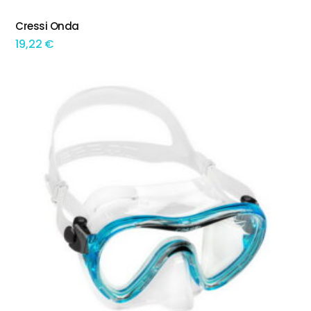
This product has multiple variants. The options may be chosen on the product page
Cressi Onda
TEM OPÇÕES
19,22
€