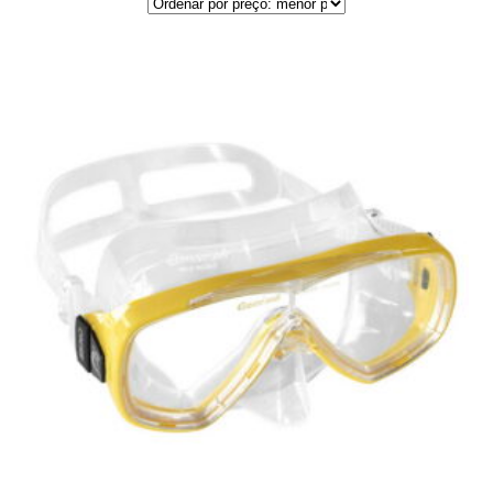
por
preço:
menor
para
maior