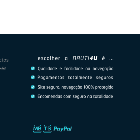
ctos
vés