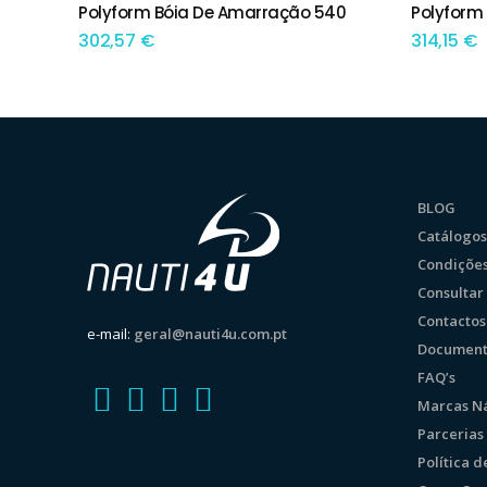
Polyform Bóia De Amarração 540
Polyform
ADICIONAR
ADIC
302,57
€
314,15
€
BLOG
Catálogos
Condições
Consulta
Contactos
e-mail:
geral@nauti4u.com.pt
Document
FAQ’s
Marcas Ná
Parcerias
Política 