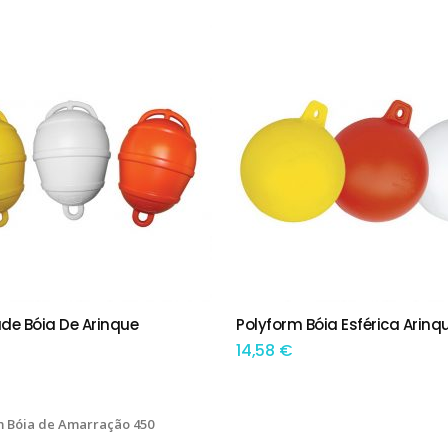
This product has multiple variants. The options may be chosen on the product page
de Bóia De Arinque
Polyform Bóia Esférica Arinq
 OPÇÕES
TEM OPÇÕES
14,58
€