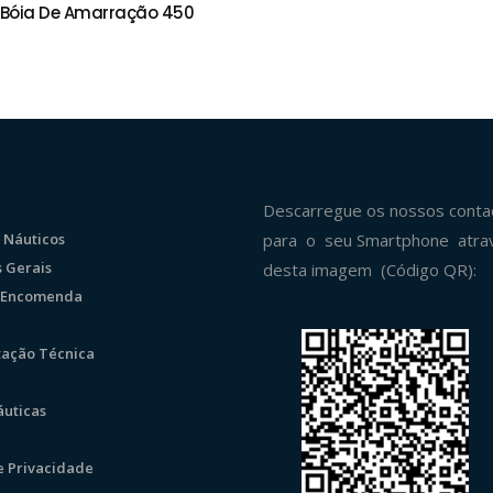
 Bóia De Amarração 450
IONAR
Descarregue os nossos conta
 Náuticos
para o seu Smartphone atra
 Gerais
desta imagem (Código QR):
r Encomenda
ação Técnica
uticas
de Privacidade