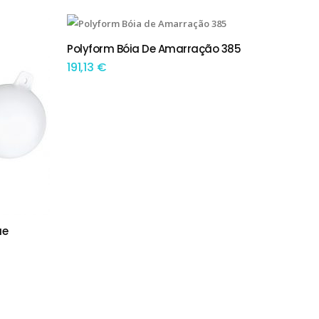
Polyform Bóia De Amarração 385
ADICIONAR
191,13
€
ue