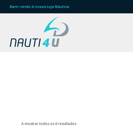
Bem-vindo à nossa Loja Náutica
BÓ
Ordenado
A mostrar todos os 6 resultados