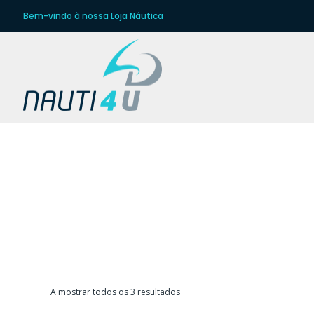
Bem-vindo à nossa Loja Náutica
COMUN
Ordenado
A mostrar todos os 3 resultados